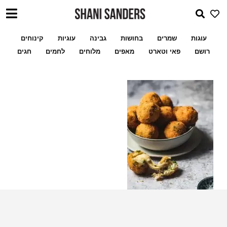
עוגות
שמרים
בחושות
גבינה
עוגיות
קינוחים
רושם
פאי וטארט
מאפים
מלוחים
לחמים
חגים
שלי לעוגיות ממולאו
מתכון מעמולים במילוי פקאן א
ארנצ׳יני