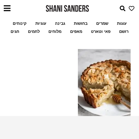
עוגות
שמרים
בחושות
גבינה
עוגיות
קינוחים
רושם
פאי וטארט
מאפים
מלוחים
לחמים
חגים
שלי לעוגיות ממולאו
מתכון מעמולים במילוי פקאן א
טארט מרציפן תפוחים