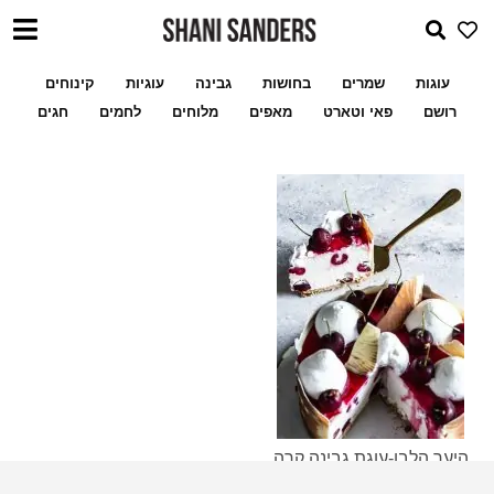
עוגות
שמרים
בחושות
גבינה
עוגיות
קינוחים
רושם
פאי וטארט
מאפים
מלוחים
לחמים
חגים
היער הלבן-עוגת גבינה קרה
עם דובדבנים וקישוט
שלי לעוגיות ממולאו
מתכון מעמולים במילוי פקאן א