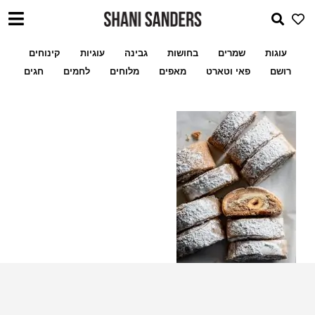
עוגות
שמרים
בחושות
גבינה
עוגיות
קינוחים
רושם
פאי וטארט
מאפים
מלוחים
לחמים
חגים
שלי לעוגיות ממולאו
מתכון מעמולים במילוי פקאן א
מגולגלות נוגט לוז