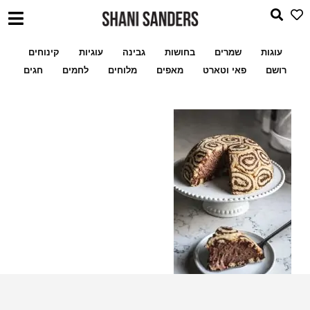
עוגות
שמרים
בחושות
גבינה
עוגיות
קינוחים
רושם
פאי וטארט
מאפים
מלוחים
לחמים
חגים
עוגת איגלו שבלולים מוס
שלי לעוגיות ממולאו
מתכון מעמולים במילוי פקאן א
שוקולד