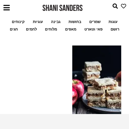
עוגות
שמרים
בחושות
גבינה
עוגיות
קינוחים
רושם
פאי וטארט
מאפים
מלוחים
לחמים
חגים
ריבועי תפוחים נימוחים עם
שלי לעוגיות ממולאו
מתכון מעמולים במילוי פקאן א
אינסטנט פודינג וניל