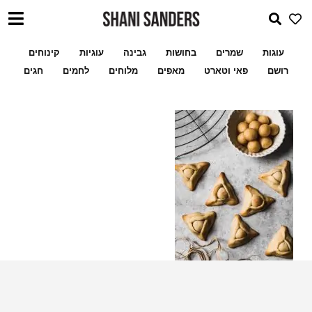
עוגות
שמרים
בחושות
גבינה
עוגיות
קינוחים
רושם
פאי וטארט
מאפים
מלוחים
לחמים
חגים
שלי לעוגיות ממולאו
מתכון מעמולים במילוי פקאן א
אוזני המן במילוי מרציפן