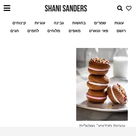
עוגות
שמרים
בחושות
גבינה
עוגיות
קינוחים
רושם
פאי וטארט
מאפים
מלוחים
לחמים
חגים
עוגיות סנדוויץ׳ שוקולית
נוטלה ומרשמלו לשיעור
שלי לעוגיות ממולאו
מתכון מעמולים במילוי פקאן א