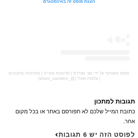
הצגת פוסט זה באינסטגרם
פוסט משותף על ידי ‏‎שני סנדרס | סדנאות אפייה | מפתחת מתכונים
| צלמת אוכל‎‏ (@‏‎shani_sanders_‎‏)
תגובות למתכון
כתובת המייל שלכם לא תפורסם באתר או בכל מקום
אחר.
לפוסט הזה יש 6 תגובות