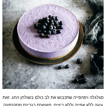
סגלגלה ויפהפייה שתכבוש את לב כולם בשולחן החג. זאת
עוגה ללא אפייה וללא ביצים, מועשרת בגבינת מסקרפונה