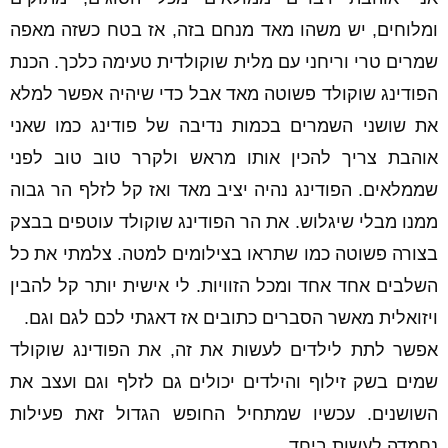
ומלוחים, יש משהו מאד מנחם בזה, אז בטח כשזה מאפה
שמרים טרי וריחני עם מלית שוקולדית טעימה כלכך. הכנת
הפודינג שוקולד פשוטה מאד אבל כדי שיהיה אפשר למלא
את שושני השמרים בכמות נדיבה של פודינג כמו שאני
אוהבת צריך להכין אותו מראש ולקרר טוב טוב לפני
שממלאים. הפודינג נהיה יציב מאד ואז קל לזלף הר גבוה
ממנו מבלי שיגלוש. את הר הפודינג שוקולד עוטפים בבצק
בצורה פשוטה כמו שתראו בצילומים למטה. צלמתי את כל
השלבים אחד אחד ומכל הזוויות. לי אישית יותר קל להבין
ויזואלית מאשר הסברים כתובים אז דאגתי לכם לגם וגם.
אפשר לתת לילדים לעשות את זה, את הפודינג שוקולד
שמים בשק זילוף והילדים יכולים גם לזלף וגם ועצב את
השושנים. עכשיו שמתחיל החופש הגדול זאת פעילות
נחמדה לעשות ביחד.