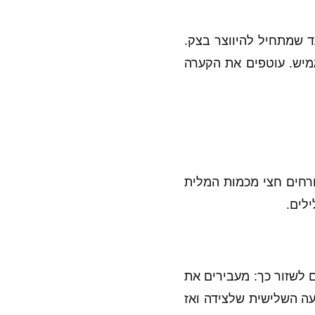
 שמתחיל להיווצר בצק.
צר בצק רך מאד וגמיש. עוטפים את הקערה
של הבצק לעלה בעבי 3 מ״מ בערך. ומורחים חצי מכמות המלית
ילים.
לים לשזור כך: מעבירים את
ה השלישית שלצידה ואז