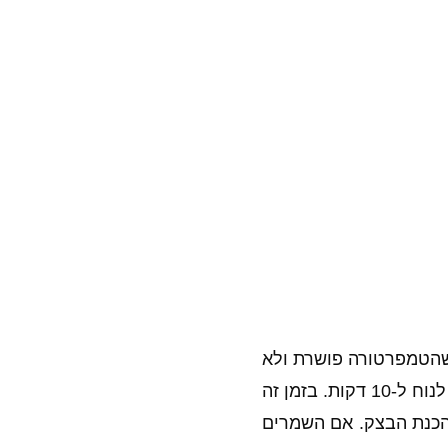
שהטמפרטורה פושרת ולא
חמה כדי לא להרוס את השמרים. מוסיפים גם את השמרים ומערבבים. מניחים בצד לנוח ל-10 דקות. בזמן זה
הכנת הבצק. אם השמרים