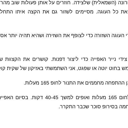
נה (השמאלית) שלצידה. חוזרים על אותן פעולות שוב מהרצו
ת כל העוגה. מסיימים לשזור גם את הקצה איתו התחלנו
 העוגה השזורה כדי לצופף את השזירה ושהיא תהיה יותר אסו
ידי נייר האפייה כדי ליצור דפנות. קושרים את הקצוות של
 בחוט יוטה או שפגט, אני השתמשתי באזיקון של שקית קוק
תפחה מחממים את התנור לחופ 165 מעלות.
מחממים את התנור לחום 165 מעלות ואופים למש
מה בסירופ סוכר שכבר התקרר.